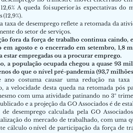
a 12,6% A queda foi superior às expectativas do
(12,9%).    
a taxa de desemprego reflete a retomada da ativ
ente do setor de serviços. 
ão fora da força de trabalho continua caindo, e
 em agosto e o encerrado em setembro, 1,8 mi
a estar empregadas ou a procurar emprego. 
o, a população ocupada chegou a quase 93 milh
os do que o nível pré-pandemia (93,7 milhões
 ano costuma causar uma redução na taxa d
o, a velocidade desta queda na retomada pós p
mesmo com uma atividade patinando no 3º trimest
ublicado e a projeção da GO Associados é de estab
al de desemprego calculada pela GO Associado
alização do mercado de trabalhado, com uma qu
te cálculo o nível de participação da força de tr