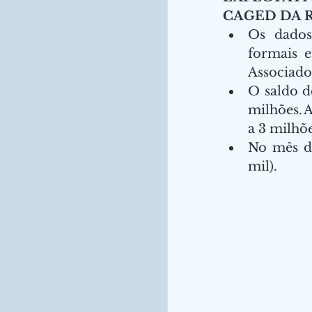
CAGED DA R
Os dados
formais e
Associados
O saldo d
milhões. 
a 3 milhõe
No mês de
mil).   