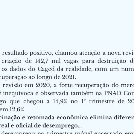
 resultado positivo, chamou atenção a nova revi
criação de 142,7 mil vagas para destruição de 
 os dados do Caged da realidade, com um núme
cuperação ao longo de 2021. 
 revisão em 2020, a forte recuperação do merc
 inequívoca e observada também na PNAD Contí
go que chegou a 14,9% no 1º trimestre de 202
 em 12,6% 
cinação e retomada econômica elimina diferenç
eal e oficial de desemprego…
 desemprego no trimestre móvel encerrado em s