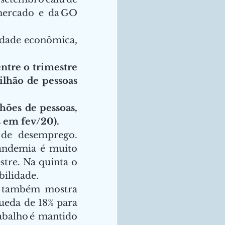
 mercado e da GO 
idade econômica, 
ntre o trimestre 
lhão de pessoas 
ões de pessoas, 
 em fev/20).
e desemprego. 
andemia é muito 
re. Na quinta o 
ilidade. 
s também mostra 
eda de 18% para 
abalho é mantido 