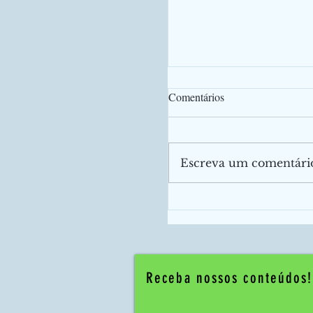
Comentários
Escreva um comentári
Desemprego, inflação e 
expectativas da semana |
MINUTO DE ECONOM
Receba nossos conteúdos!