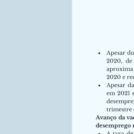
Apesar do
2020, de 
aproxima
2020 e re
Apesar da
em 2021 é
desempre
trimestre
Avanço da va
desemprego r
A taxa de