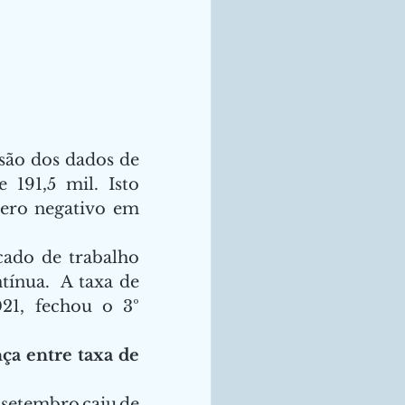
são dos dados de 
191,5 mil. Isto 
ro negativo em 
ado de trabalho 
nua.  A taxa de 
1, fechou o 3º 
a entre taxa de 
etembro caiu de 