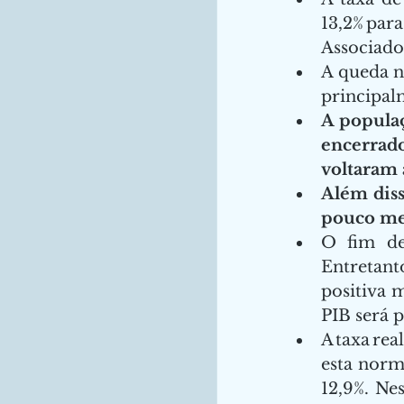
13,2% par
Associados 
A queda n
principalm
A populaç
encerrado
voltaram 
Além diss
pouco men
O fim de
Entretant
positiva 
PIB será p
A taxa re
esta norm
12,9%. Nes