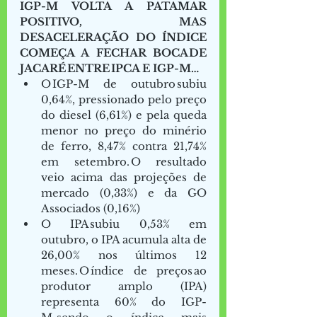
IGP-M VOLTA A PATAMAR 
POSITIVO, MAS 
DESACELERAÇÃO DO ÍNDICE 
COMEÇA A FECHAR BOCA DE 
JACARÉ ENTRE IPCA E IGP-M… 
O IGP-M de outubro subiu 
0,64%, pressionado pelo preço 
do diesel (6,61%) e pela queda 
menor no preço do minério 
de ferro, 8,47% contra 21,74% 
em setembro. O resultado 
veio acima das projeções de 
mercado (0,33%) e da GO 
Associados (0,16%) 
O IPA subiu 0,53% em 
outubro, o IPA acumula alta de 
26,00% nos últimos 12 
meses. O índice de preços ao 
produtor amplo (IPA) 
representa 60% do IGP-