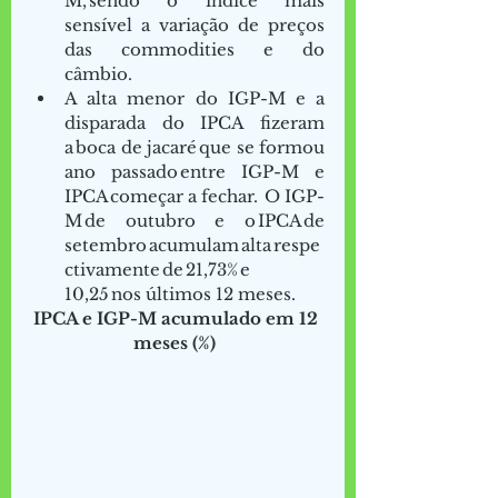
M, sendo o índice mais 
sensível a variação de preços 
das commodities e do 
câmbio.  
A alta menor do IGP-M e a 
disparada do IPCA fizeram 
a boca de jacaré que se formou 
ano passado entre IGP-M e 
IPCA começar a fechar.  O IGP-
M de outubro e o IPCA de 
setembro acumulam alta respe
ctivamente de 21,73% e 
10,25 nos últimos 12 meses.  
IPCA e IGP-M acumulado em 12 
meses (%)