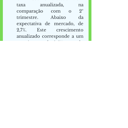
taxa anualizada, na 
comparação com o 2º 
trimestre. Abaixo da 
expectativa de mercado, de 
2,7%. Este crescimento 
anualizado corresponde a um 
crescimento de 0,5% segundo 
a forma que os números de 
crescimento são divulgados 
no Brasil, por exemplo. 
A quebra na cadeia global de 
produção é o principal motivo 
desta desaceleração: o 
consumo de bens duráveis 
caiu 26,2% em taxa anualizada.  
A indústria automobilística 
vem sofrendo com a escassez 
de semicondutores e há risco 
de escassez de magnésio nos 
próximos meses. Além de 