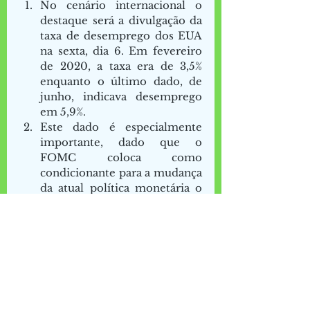
No cenário internacional o 
destaque será a divulgação da 
taxa de desemprego dos EUA 
na sexta, dia 6. Em fevereiro 
de 2020, a taxa era de 3,5% 
enquanto o último dado, de 
junho, indicava desemprego 
em 5,9%. 
Este dado é especialmente 
importante, dado que o 
FOMC coloca como 
condicionante para a mudança 
da atual política monetária o 
retorno da taxa a patamares 
pré-pandemia. A inflação já 
acumula 3,99% nos últimos 12 
meses até junho, praticamente 
o dobro da meta, de 2%.  
No início da semana o 
destaque será a divulgação dos 
Índices de Compras dos 