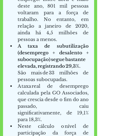
deste ano, 801 mil pessoas 
voltaram para a força de 
trabalho. No entanto, em 
relação a janeiro de 2020, 
ainda há 4,5 milhões de 
pessoas a menos.   
A taxa de subutilização 
(desemprego + desalento + 
subocupação) segue bastante 
elevada, registrando 29,3%. 
São mais de 33 milhões de 
pessoas subocupadas.  
A taxa real de desemprego 
calculada pela GO Associados, 
que crescia desde o fim do ano 
passado, caiu 
significativamente, de 19,1% 
para 18,3%.  
Neste cálculo o nível de 
participação da força de 