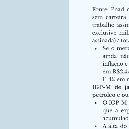
Fonte: Pnad 
sem carteira
trabalho ass
exclusive mil
assinada) / to
Se o merc
ainda nã
inflação e
em R$2.44
11,4% em 
IGP-M de ja
petróleo e o
O IGP-M d
que a exp
acumulado
A alta do