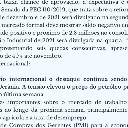
 baixa chance de aprovação, a expectativa é 
 Senado da PEC 110/2019, que trata sobre a reform
e dezembro e de 2021 será divulgado na segunda-
O mercado formal deve mostrar saldo negativo e
ado positivo e próximo de 2,8 milhões no consoli
 Industrial de 2021 será divulgada na quarta, dia
resentando seis quedas consecutivas, apresen
 de 4,7% até novembro. 
ernacional:  
io internacional o destaque continua sendo 
Ucrânia. A tensão elevou o preço do petróleo p
a última semana.
res importantes sobre o mercado de trabalho
o agrícola e a taxa de desemprego. 
de Compras dos Gerentes (PMI) para a econom