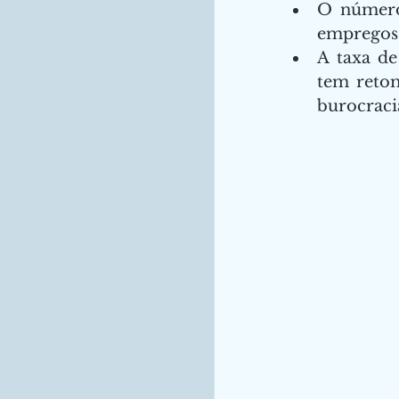
O número 
empregos 
A taxa de
tem retom
burocracia