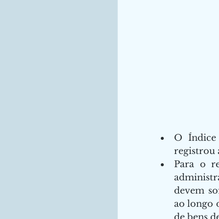
O Índice
registrou
Para o re
administr
devem sof
ao longo d
de bens d