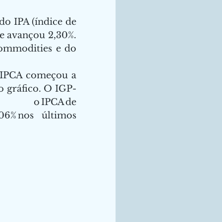
o IPA (índice de 
 avançou 2,30%. 
commodities e do 
 IPCA começou a 
o gráfico. O IGP-
CA de 
06% nos últimos 