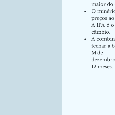
maior do 
O minério 
preços ao
A IPA é o
câmbio. 
A combina
fechar a 
M d
dezembro 
12 meses.  