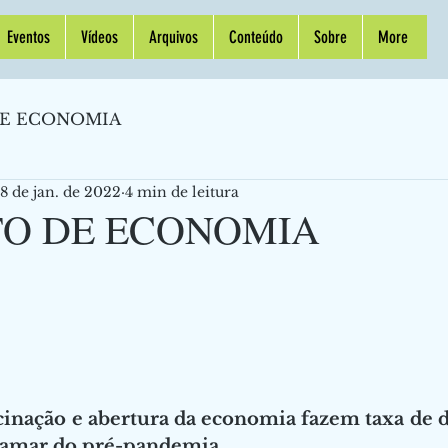
Eventos
Vídeos
Arquivos
Conteúdo
Sobre
More
E ECONOMIA
8 de jan. de 2022
4 min de leitura
O DE ECONOMIA
cinação e abertura da economia fazem taxa de d
tamar do pré-pandemia…