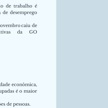
 de trabalho é 
a de desemprego 
ovembro caiu de 
tativas da GO 
idade econômica, 
upadas é o maior 
s de pessoas.   