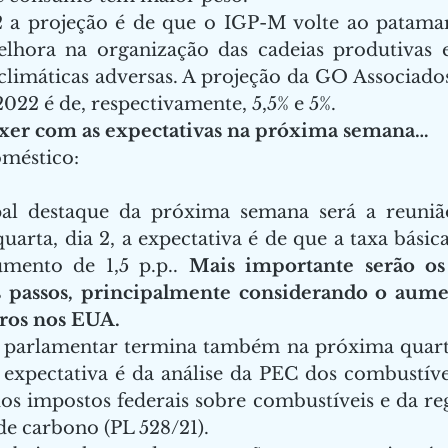
 a projeção é de que o IGP-M volte ao patamar
hora na organização das cadeias produtivas e
 climáticas adversas. A projeção da GO Associado
022 é de, respectivamente, 5,5% e 5%. 
xer com as expectativas na próxima semana…   
éstico:     
pal destaque da próxima semana será a reuni
arta, dia 2, a expectativa é de que a taxa básica
umento de 1,5 p.p.. 
Mais importante serão os 
 passos, principalmente considerando o aumen
uros nos EUA.
 parlamentar termina também na próxima quarta-f
expectativa é da análise da PEC dos combustívei
os impostos federais sobre combustíveis e da re
e carbono (PL 528/21).  