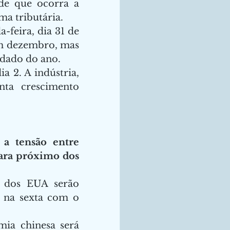
de que ocorra a 
a tributária. 
feira, dia 31 de 
m dezembro, mas 
dado do ano. 
 2. A indústria, 
ta crescimento 
a tensão entre 
ara próximo dos 
 dos EUA serão 
divulgados ao longo da próxima semana principalmente na sexta com o 
ia chinesa será 