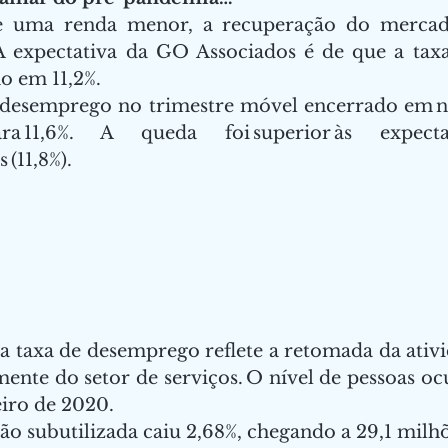
e uma renda menor, a recuperação do mercado
 A expectativa da GO Associados é de que a tax
o em 11,2%.  
 desemprego no trimestre móvel encerrado em n
ra 11,6%. A queda foi superior às expec
(11,8%).    
a taxa de desemprego reflete a retomada da ativ
mente do setor de serviços. O nível de pessoas oc
iro de 2020.   
o subutilizada caiu 2,68%, chegando a 29,1 milhõe