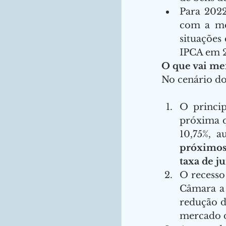
Para 2022
com a mel
situações
IPCA em 2
O que vai me
No cenário dom
O princi
próxima qu
10,75%, a
próximos
taxa de j
O recesso
Câmara a 
redução d
mercado d