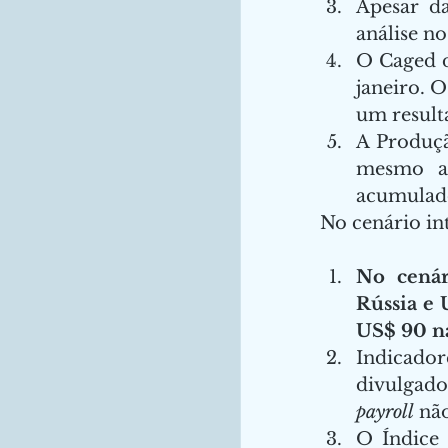
Apesar da
análise no
O Caged d
janeiro. 
um result
A Produção
mesmo ap
acumulado
No cenário int
No cenár
Rússia e 
US$ 90 n
Indicado
payroll
 nã
O Índice 