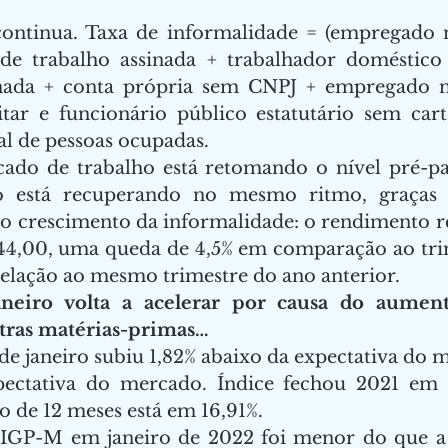
continua. Taxa de informalidade = (empregado n
 de trabalho assinada + trabalhador doméstico 
inada + conta própria sem CNPJ + empregado no
itar e funcionário público estatutário sem cart
tal de pessoas ocupadas.  
ado de trabalho está retomando o nível pré-pa
o está recuperando no mesmo ritmo, graças à
 o crescimento da informalidade: o rendimento rea
4,00, uma queda de 4,5% em comparação ao trime
relação ao mesmo trimestre do ano anterior.  
neiro volta a acelerar por causa do aumen
utras matérias-primas…
e janeiro subiu 1,82% abaixo da expectativa do m
ectativa do mercado. Índice fechou 2021 em 1
 de 12 meses está em 16,91%.   
 IGP-M em janeiro de 2022 foi menor do que a d