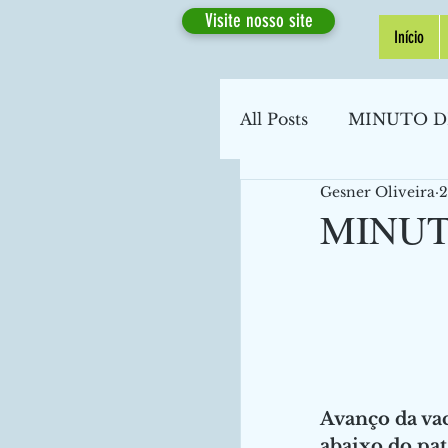
Visite nosso site
Início
All Posts
MINUTO D
Gesner Oliveira
2
MINUT
Avanço da va
abaixo do pa