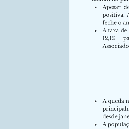
Apesar d
positiva.
feche o an
A taxa de
12,1% pa
Associados 
A queda n
principal
desde jane
A populaçã