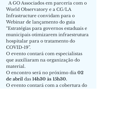
  A GO Associados em parceria com o 
World Observatory e a CG/LA 
Infrastructure convidam para o 
Webinar de lançamento do guia 
“Estratégias para governos estaduais e 
municipais otimizarem infraestrutura 
hospitalar para o tratamento do 
COVID-19”.
O evento contará com especialistas 
que auxiliaram na organização do 
material. 
O encontro será no próximo dia 
02 
de abril
 das 
14h30 às 15h30.
O evento contará com a cobertura do 
Infracast.
Sinta-se à vontade para convidar 
outras pessoas que possam ter 
interesse no tema.
Compartilhe este evento