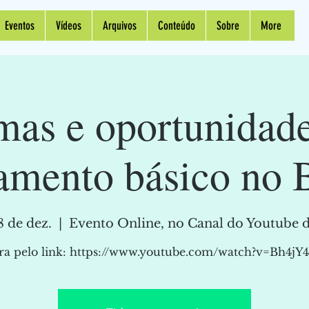
Eventos
Vídeos
Arquivos
Conteúdo
Sobre
More
as e oportunidad
amento básico no B
8 de dez.
  |  
Evento Online, no Canal do Youtube d
ra pelo link: https://www.youtube.com/watch?v=Bh4jY