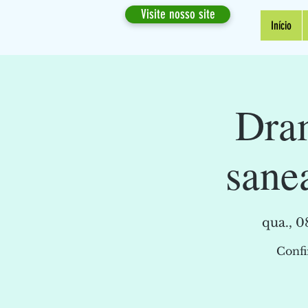
Visite nosso site
Início
Dram
sane
qua., 0
Confi