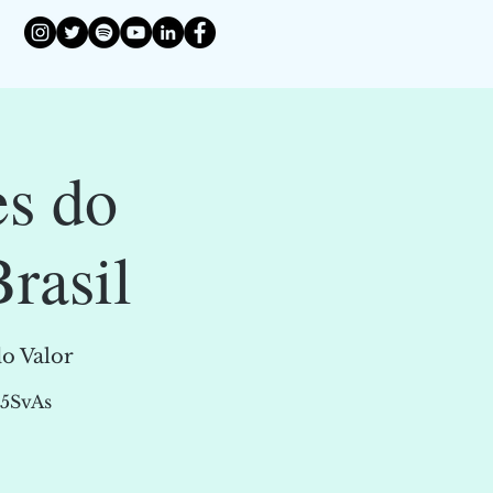
es do
rasil
o Valor
45SvAs