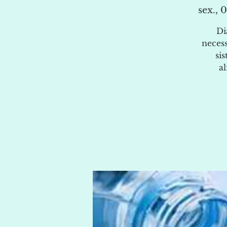
sex., 0
Di
neces
si
a