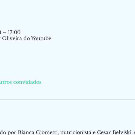
0 – 17:00
 Oliveira do Youtube
utros convidados
o por Bianca Giometti, nutricionista e Cesar Belviski,