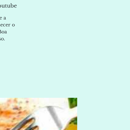
Youtube
e a
ecer o
Boa
o.